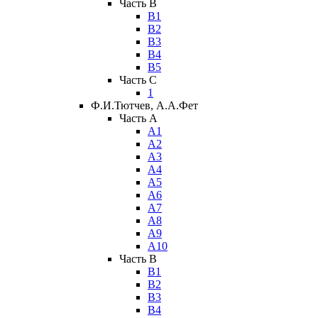
Часть B
В1
В2
В3
В4
В5
Часть C
1
Ф.И.Тютчев, А.А.Фет
Часть A
А1
А2
А3
А4
А5
А6
А7
А8
А9
А10
Часть B
В1
В2
В3
В4