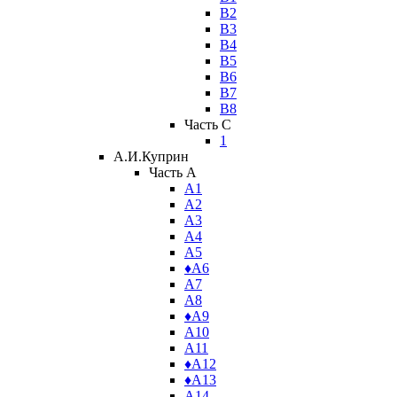
В2
В3
В4
В5
В6
В7
В8
Часть C
1
А.И.Куприн
Часть A
А1
А2
А3
А4
А5
♦А6
А7
А8
♦А9
А10
А11
♦А12
♦А13
А14