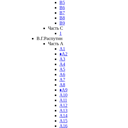
В5
В6
В7
В8
В9
Часть C
1
В.Г.Распутин
Часть A
А1
♦А2
А3
А4
А5
А6
А7
А8
♦А9
А10
А11
А12
А13
А14
А15
А16