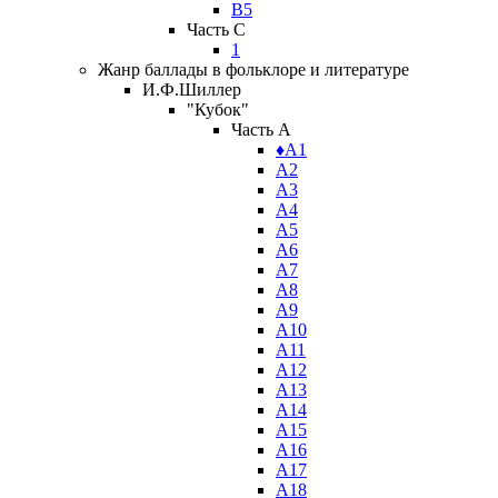
В5
Часть C
1
Жанр баллады в фольклоре и литературе
И.Ф.Шиллер
"Кубок"
Часть A
♦А1
А2
А3
А4
А5
А6
А7
А8
А9
А10
А11
А12
А13
А14
А15
А16
А17
А18