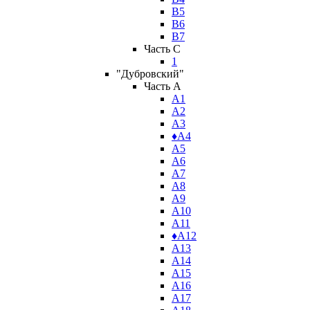
В5
В6
В7
Часть C
1
"Дубровский"
Часть A
А1
А2
А3
♦А4
А5
А6
А7
А8
А9
А10
А11
♦А12
А13
А14
А15
А16
А17