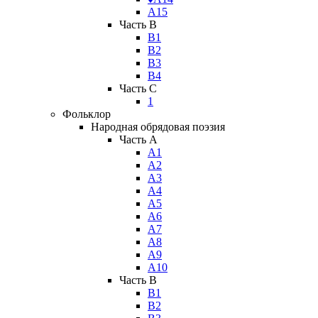
А15
Часть B
В1
В2
В3
В4
Часть C
1
Фольклор
Народная обрядовая поэзия
Часть A
А1
А2
А3
А4
А5
А6
А7
А8
А9
А10
Часть B
В1
В2