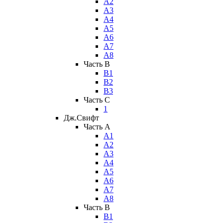
А2
А3
А4
А5
А6
А7
А8
Часть B
В1
В2
В3
Часть C
1
Дж.Свифт
Часть A
А1
А2
А3
А4
А5
А6
А7
А8
Часть B
В1