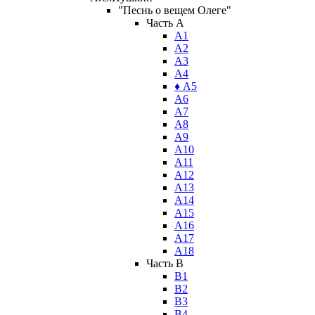
"Песнь о вещем Олеге"
Часть A
А1
А2
А3
А4
♦ А5
А6
А7
А8
А9
А10
А11
А12
А13
А14
А15
А16
А17
А18
Часть B
В1
В2
В3
В4