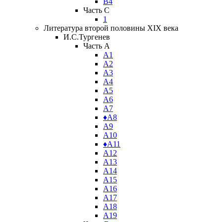
В4
Часть C
1
Литература второй половины XIX века
И.С.Тургенев
Часть A
А1
А2
А3
А4
А5
А6
А7
♦А8
А9
А10
♦А11
А12
А13
А14
А15
А16
А17
А18
А19