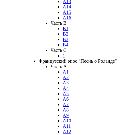
А13
А14
А15
А16
Часть B
В1
В2
В3
В4
Часть C
1
Французский эпос "Песнь о Роланде"
Часть A
А1
А2
А3
А4
А5
А6
А7
А8
А9
А10
А11
А12