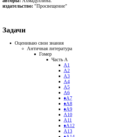
авторы:
Ахмадуллина
.
издательство:
"Просвещение"
Задачи
Оцениваю свои знания
Античная литература
Гомер
Часть A
А1
А2
А3
А4
А5
А6
♦А7
♦А8
♦А9
А10
А11
♦А12
А13
♦А14