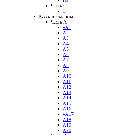
В3
Часть C
1
Русские былины
Часть A
♦А1
А2
А3
А4
А5
А6
А7
А8
А9
А10
А11
А12
А13
А14
А15
А16
♦А17
А18
А19
А20