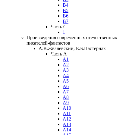
В4
В5
В6
В7
Часть C
1
Произведения современных отечественных
писателей-фантастов
А.В.Жвалевский, Е.Б.Пастернак
Часть A
А1
А2
А3
А4
А5
А6
А7
А8
А9
А10
А11
А12
А13
А14