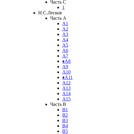
Часть C
1
Н.С.Лесков
Часть A
А1
А2
А3
А4
А5
А6
А7
♦А8
А9
А10
♦А11
А12
А13
А14
А15
Часть B
В1
В2
В3
В4
В5