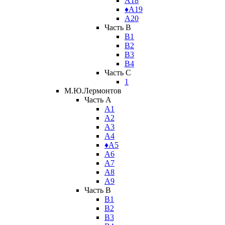
А18
♦А19
А20
Часть B
В1
В2
В3
В4
Часть C
1
М.Ю.Лермонтов
Часть A
А1
А2
А3
А4
♦А5
А6
А7
А8
А9
Часть B
В1
В2
В3