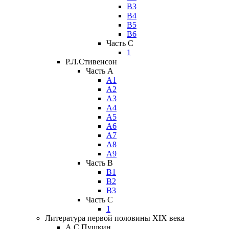
В3
В4
В5
В6
Часть C
1
Р.Л.Стивенсон
Часть A
А1
А2
А3
А4
А5
А6
А7
А8
А9
Часть B
В1
В2
В3
Часть C
1
Литература первой половины XIX века
А.С.Пушкин