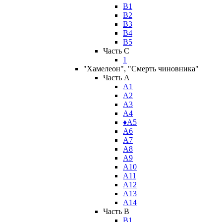
В1
В2
В3
В4
В5
Часть C
1
"Хамелеон", "Смерть чиновника"
Часть A
А1
А2
А3
А4
♦А5
А6
А7
А8
А9
А10
А11
А12
А13
А14
Часть B
В1