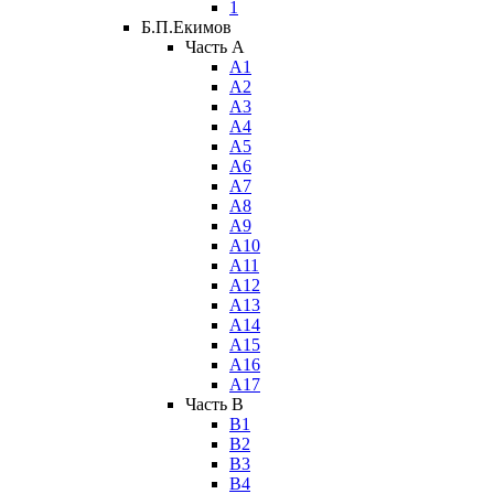
1
Б.П.Екимов
Часть A
А1
А2
А3
А4
А5
А6
А7
А8
А9
А10
А11
А12
А13
А14
А15
А16
А17
Часть B
В1
В2
В3
В4