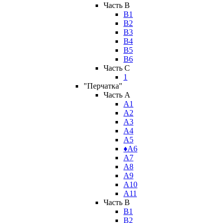
Часть B
В1
В2
В3
В4
В5
В6
Часть C
1
"Перчатка"
Часть A
А1
А2
А3
А4
А5
♦А6
А7
А8
А9
А10
А11
Часть B
В1
В2