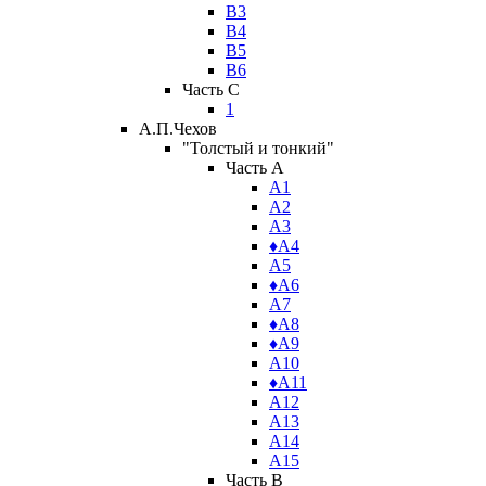
В3
В4
В5
В6
Часть C
1
А.П.Чехов
"Толстый и тонкий"
Часть A
А1
А2
А3
♦А4
А5
♦А6
А7
♦А8
♦А9
А10
♦А11
А12
А13
А14
А15
Часть B