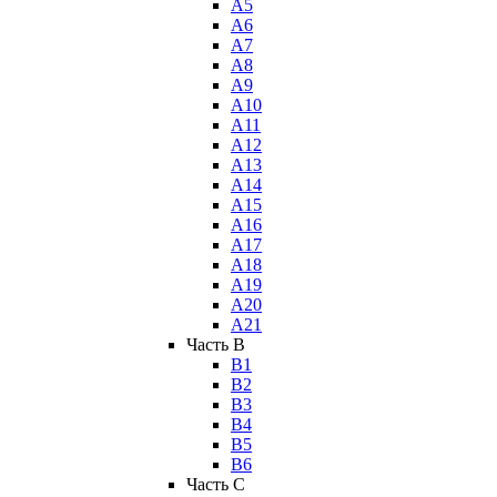
А5
А6
А7
А8
А9
А10
А11
А12
А13
А14
А15
А16
А17
А18
А19
А20
А21
Часть B
В1
В2
В3
В4
В5
В6
Часть C