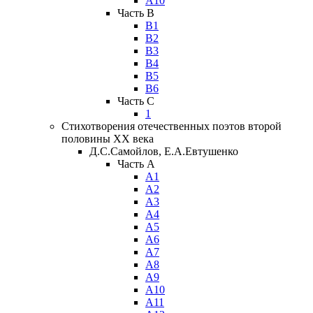
А10
Часть B
В1
В2
В3
В4
В5
В6
Часть C
1
Стихотворения отечественных поэтов второй
половины XX века
Д.С.Самойлов, Е.А.Евтушенко
Часть A
А1
А2
А3
А4
А5
А6
А7
А8
А9
А10
А11