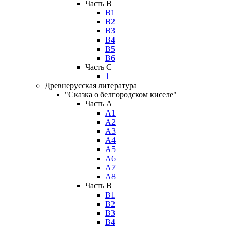
Часть B
В1
В2
В3
В4
В5
В6
Часть C
1
Древнерусская литература
"Сказка о белгородском киселе"
Часть A
А1
А2
А3
А4
А5
А6
А7
А8
Часть B
В1
В2
В3
В4