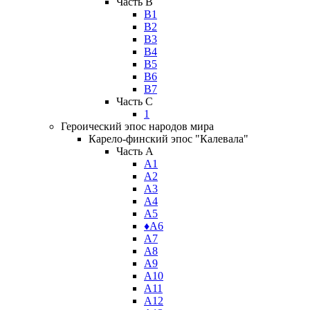
Часть B
В1
В2
В3
В4
В5
В6
В7
Часть C
1
Героический эпос народов мира
Карело-финский эпос "Калевала"
Часть A
А1
А2
А3
А4
А5
♦А6
А7
А8
А9
А10
А11
А12