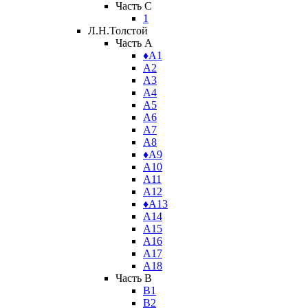
Часть C
1
Л.Н.Толстой
Часть A
♦А1
А2
А3
А4
А5
А6
А7
А8
♦А9
А10
А11
А12
♦А13
А14
А15
А16
А17
А18
Часть B
В1
В2