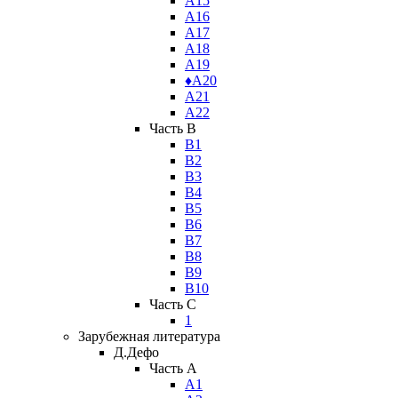
А15
А16
А17
А18
А19
♦А20
А21
А22
Часть B
В1
В2
В3
В4
В5
В6
В7
В8
В9
В10
Часть C
1
Зарубежная литература
Д.Дефо
Часть A
А1