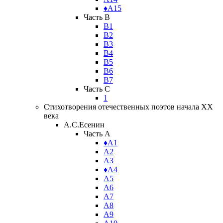
♦А15
Часть B
В1
В2
В3
В4
В5
В6
В7
Часть C
1
Стихотворения отечественных поэтов начала XX
века
А.С.Есенин
Часть A
♦А1
А2
А3
♦А4
А5
А6
А7
А8
А9