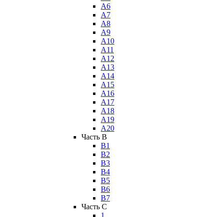
А6
А7
А8
А9
А10
А11
А12
А13
А14
А15
А16
А17
А18
А19
А20
Часть B
В1
В2
В3
В4
В5
В6
В7
Часть C
1