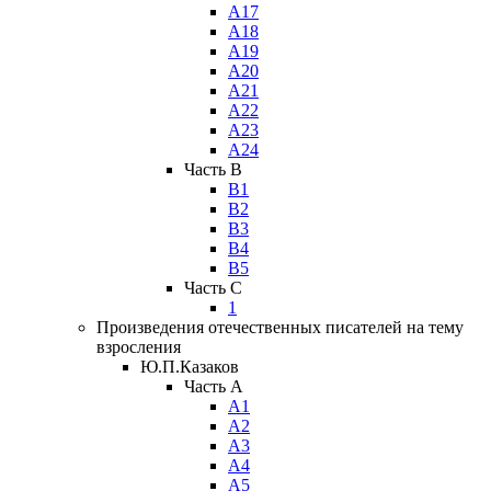
А17
А18
А19
А20
А21
А22
А23
А24
Часть B
В1
В2
В3
В4
В5
Часть C
1
Произведения отечественных писателей на тему
взросления
Ю.П.Казаков
Часть A
А1
А2
А3
А4
А5