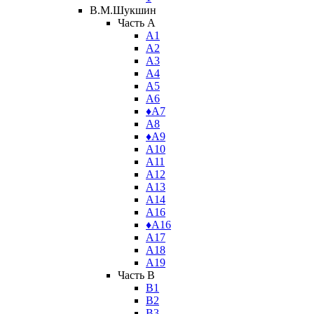
В.М.Шукшин
Часть A
А1
А2
А3
А4
А5
А6
♦А7
А8
♦А9
А10
А11
А12
А13
А14
А16
♦А16
А17
А18
А19
Часть B
В1
В2
В3