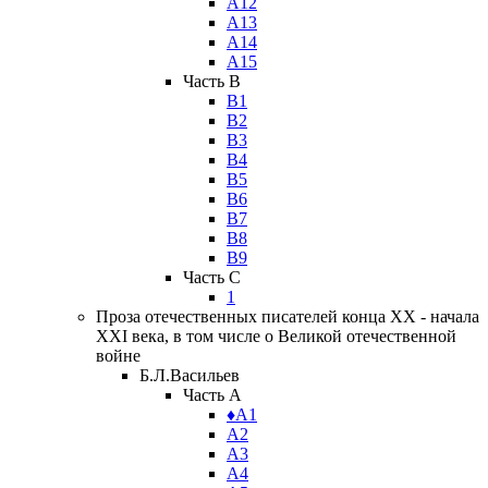
А12
А13
А14
А15
Часть B
В1
В2
В3
В4
В5
В6
В7
В8
В9
Часть C
1
Проза отечественных писателей конца XX - начала
XXI века, в том числе о Великой отечественной
войне
Б.Л.Васильев
Часть A
♦А1
А2
А3
А4