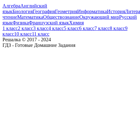
Алгебра
Английский
язык
Биология
География
Геометрия
Информатика
История
Литера
чтение
Математика
Обществознание
Окружающий мир
Русский
язык
Физика
Французский язык
Химия
1 класс
2 класс
3 класс
4 класс
5 класс
6 класс
7 класс
8 класс
9
класс
10 класс
11 класс
Решалка © 2017 - 2024
ГДЗ - Готовые Домашние Задания