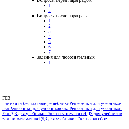
Вопросы перед параграфом
1
2
Вопросы после параграфа
1
2
3
4
5
6
7
Задания для любознательных
1
ГДЗ
Где найти бесплатные решебники
Решебники для учебников
5кл
Решебники для учебников 6кл
Решебники для учебников
7кл
ГДЗ для учебников 5кл по математике
ГДЗ для учебников
6кл по математике
ГДЗ для учебников 7кл по алгебре