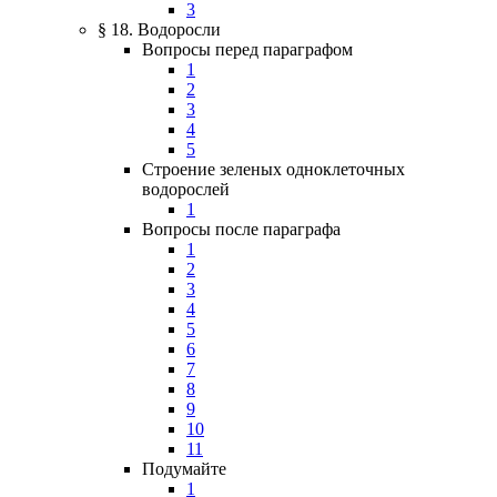
3
§ 18. Водоросли
Вопросы перед параграфом
1
2
3
4
5
Строение зеленых одноклеточных
водорослей
1
Вопросы после параграфа
1
2
3
4
5
6
7
8
9
10
11
Подумайте
1