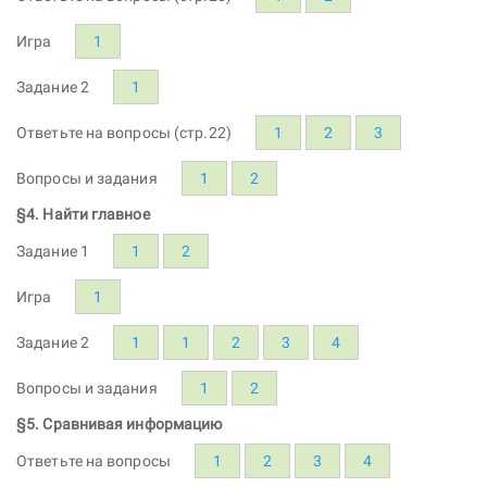
Игра
1
Задание 2
1
Ответьте на вопросы (стр.22)
1
2
3
Вопросы и задания
1
2
§4. Найти главное
Задание 1
1
2
Игра
1
Задание 2
1
1
2
3
4
Вопросы и задания
1
2
§5. Сравнивая информацию
Ответьте на вопросы
1
2
3
4