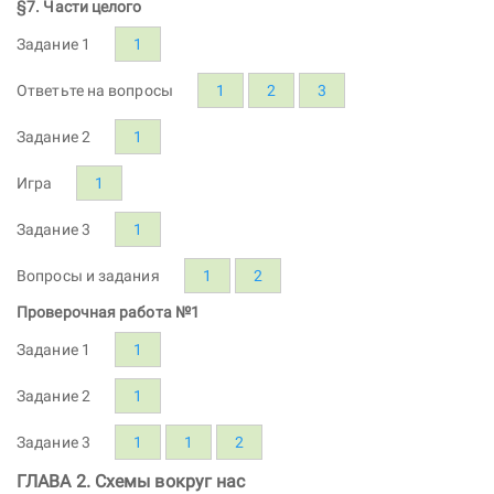
§7. Части целого
Задание 1
1
Ответьте на вопросы
1
2
3
Задание 2
1
Игра
1
Задание 3
1
Вопросы и задания
1
2
Проверочная работа №1
Задание 1
1
Задание 2
1
Задание 3
1
1
2
ГЛАВА 2. Схемы вокруг нас