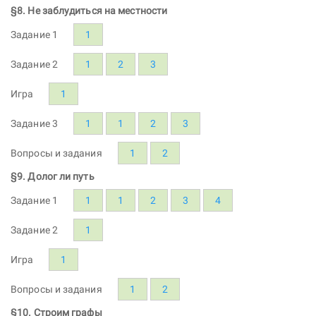
§8. Не заблудиться на местности
Задание 1
1
Задание 2
1
2
3
Игра
1
Задание 3
1
1
2
3
Вопросы и задания
1
2
§9. Долог ли путь
Задание 1
1
1
2
3
4
Задание 2
1
Игра
1
Вопросы и задания
1
2
§10. Строим графы